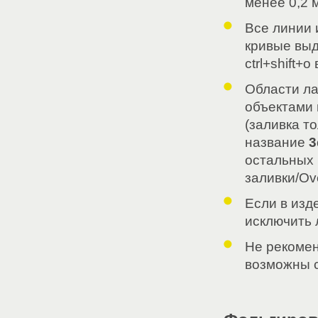
менее 0,2 
Все линии 
кривые выд
ctrl+shift+o
Области л
объектами 
(заливка т
название
3
остальных 
заливки/Over
Если в изд
исключить 
Не рекомен
возможны с