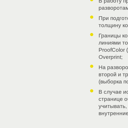
В работу п
разворотам
При подгот
толщину ко
Границы ко
линиями то
ProofColor 
Overprint;
На разворо
второй и т
(выборка по
В случае и
странице о
учитывать,
внутренние