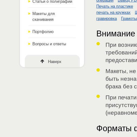
операции
Вывод PDF 
Статьи о полиграфии
Печать на пластике
печать на кружках
Ш
Макеты для
гравировка
Грамоты
скачивания
Внимание
Портфолио
При возник
Вопросы и ответы
требований
предостави
Наверх
Макеты, не
быть незна
брака без 
При печати
присутству
(неравноме
Форматы 