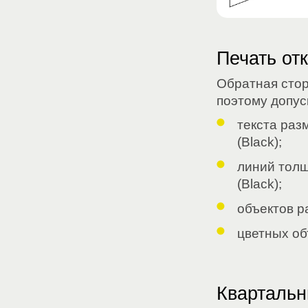
Печать отк
Обратная стор
поэтому допус
текста раз
(Black);
линий толщ
(Black);
объектов р
цветных об
Квартальн