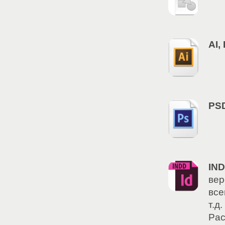
AI,
PS
IN
вер
все
т.д
Pac