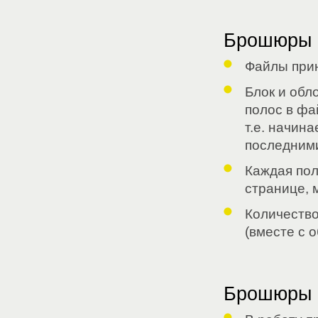
Брошюры 
Файлы при
Блок и обл
полос в фа
т.е. начин
последними
Каждая по
странице, 
Количество
(вместе с о
Брошюры 