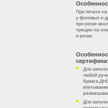
Особеннос
При печати на
у фоновых и д
при резке мно
трещин на пла
и резки.
Особеннос
сертифика
Для заполн
любой ручк
бумага ДНС
впитываемо
размазыва
Для запол
рекомендую