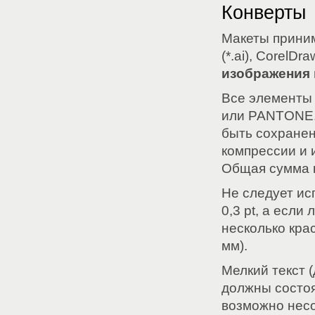
Конверты
Макеты принима
(*.ai), CorelD
изображения 
Все элементы 
или PANTONE.
быть сохранен
компрессии и 
Общая сумма к
Не следует ис
0,3 pt, а если
несколько крас
мм).
Мелкий текст (
должны состоят
возможно нес