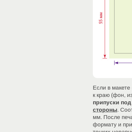
Если в макете
к краю (фон, и
припуски под
стороны
. Соо
мм. После печ
формату и при
тонких неравн