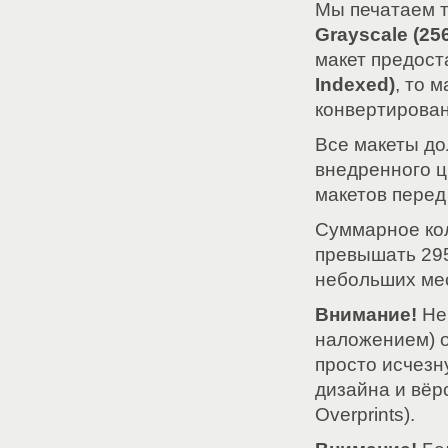
Мы печатаем т
Grayscale (25
макет предос
Indexed)
, то 
конвертирова
Все макеты до
внедренного ц
макетов перед
Суммарное коли
превышать 295
небольших мес
Внимание!
Не 
наложением) об
просто исчезн
дизайна и вёрс
Overprints).