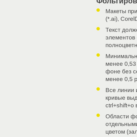
Фольгиров
Макеты при
(*.ai), Cor
Текст долж
элементов 
полноцветн
Минимальн
менее 0,53
фоне без 
менее 0,5 p
Все линии 
кривые выд
ctrl+shift+o
Области ф
отдельными
цветом (за