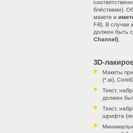
соответственн
блёстками). О
макете и
иметь
Fill). В случа
должен быть 
Channel)
.
3D-лакиро
Макеты при
(*.ai), Cor
Текст, наб
должен быт
Текст, на
шрифта (reg
Минимальн