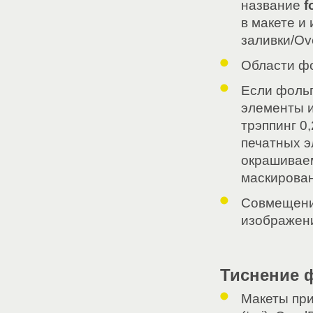
название
f
в макете и
заливки/Over
Области фо
Если фольг
элементы и
трэппинг 0
печатных э
окрашиваем
маскирова
Совмещение
изображени
Тиснение 
Макеты при