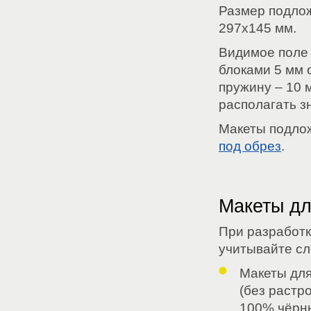
Размер подлож
297х145 мм.
Видимое поле 
блоками 5 мм 
пружину – 10 
располагать з
Макеты подло
под обрез
.
Макеты дл
При разработк
учитывайте с
Макеты для
(без растр
100% чёрны