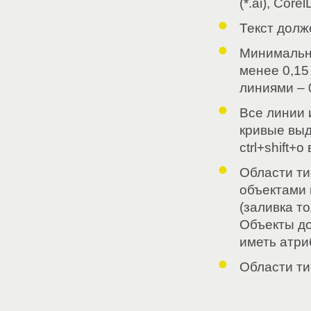
(*.ai), Cor
Текст долж
Минимальн
менее 0,15
линиями – 
Все линии 
кривые выд
ctrl+shift+o
Области т
объектами 
(заливка т
Объекты до
иметь атр
Области ти