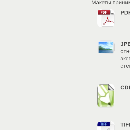
Макеты прини
PD
JPE
отн
экс
сте
CD
TIF