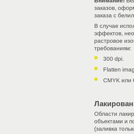
Внимание!
Бел
заказов, офор
заказа с бели
В случае испо
эффектов, нео
растровое изо
требованиям:
300 dpi.
Flatten ima
CMYK или G
Лакирован
Области лаки
объектами и п
(заливка толь