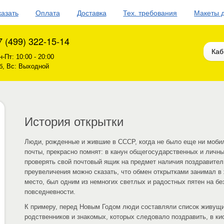
казать
Оплата
Доставка
Тех. требования
Макеты 
7 (499) 322-15-14
Каб
н-Пт: 10:00 - 20:00
б, Вс: Выходной
История открытки
Люди, рожденные и жившие в СССР, когда не было еще ни мобил
почты, прекрасно помнят: в канун общегосударственных и личн
проверять свой почтовый ящик на предмет наличия поздравител
преувеличения можно сказать, что обмен открытками занимал в
место, был одним из немногих светлых и радостных пятен на бе
повседневности.
К примеру, перед Новым Годом люди составляли список живущи
родственников и знакомых, которых следовало поздравить, в к