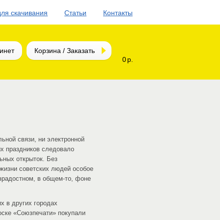
для скачивания
Статьи
Контакты
инет
Корзина / Заказать
0 р.
ьной связи, ни электронной
ых праздников следовало
ьных открыток. Без
 жизни советских людей особое
зрадостном, в общем-то, фоне
х в других городах
иоске «Союзпечати» покупали