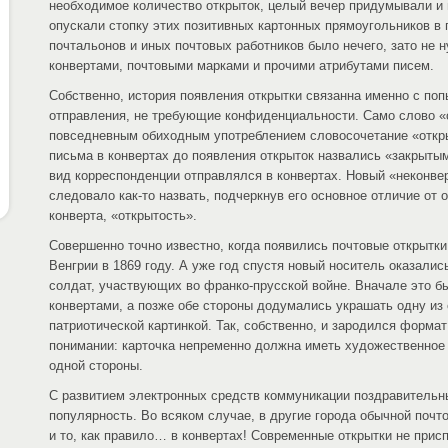
необходимое количество открыток, целый вечер придумывали и 
опускали стопку этих позитивных картонных прямоугольников в 
почтальонов и иных почтовых работников было нечего, зато не 
конвертами, почтовыми марками и прочими атрибутами писем.
Собственно, история появления открытки связанна именно с по
отправления, не требующие конфиденциальности. Само слово «
повседневным обиходным употреблением словосочетание «откры
письма в конвертах до появления открыток назвались «закрытыми
вид корреспонденции отправлялся в конвертах. Новый «неконв
следовало как-то назвать, подчеркнув его основное отличие от 
конверта, «открытость».
Совершенно точно известно, когда появились почтовые открытк
Венгрии в 1869 году. А уже год спустя новый носитель оказали
солдат, участвующих во франко-прусской войне. Вначале это бы
конвертами, а позже обе стороны додумались украшать одну из 
патриотической картинкой. Так, собственно, и зародился форма
понимании: карточка непременно должна иметь художественное
одной стороны.
С развитием электронных средств коммуникации поздравительн
популярность. Во всяком случае, в другие города обычной почт
и то, как правило… в конвертах! Современные открытки не прис