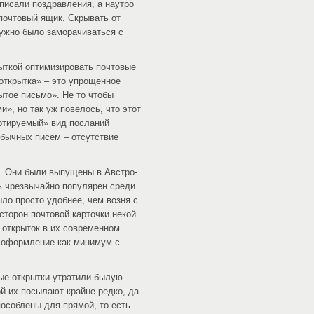
писали поздравления, а наутро
почтовый ящик. Скрывать от
нужно было заморачиваться с
пыткой оптимизировать почтовые
открытка» – это упрощенное
тое письмо». Не то чтобы
», но так уж повелось, что этот
ертируемый» вид посланий
обычных писем – отсутствие
и. Они были выпущены в Австро-
сь чрезвычайно популярен среди
ло просто удобнее, чем возня с
сторон почтовой карточки некой
т открыток в их современном
 оформление как минимум с
ые открытки утратили былую
ой их посылают крайне редко, да
пособлены для прямой, то есть