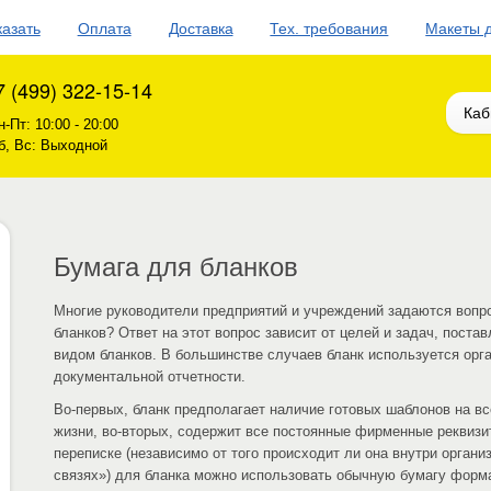
казать
Оплата
Доставка
Тех. требования
Макеты 
7 (499) 322-15-14
Каб
н-Пт: 10:00 - 20:00
б, Вс: Выходной
Бумага для бланков
Многие руководители предприятий и учреждений задаются вопро
бланков? Ответ на этот вопрос зависит от целей и задач, поста
видом бланков. В большинстве случаев бланк используется орг
документальной отчетности.
Во-первых, бланк предполагает наличие готовых шаблонов на в
жизни, во-вторых, содержит все постоянные фирменные реквизи
переписке (независимо от того происходит ли она внутри органи
связях») для бланка можно использовать обычную бумагу форм