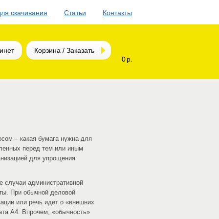
для скачивания
Статьи
Контакты
инет
Корзина / Заказать
0 р.
сом – какая бумага нужна для
вленных перед тем или иным
анизацией для упрощения
се случаи административной
ты. При обычной деловой
зации или речь идет о «внешних
ата А4. Впрочем, «обычность»