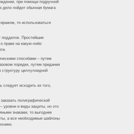
реждении, при помощи подручной
 в дело пойдет обычная бумага
иражом, то использоваться
т подделок. Простейшие
о праве на какую-либо
рти.
ическими способами – путем
базовом порядке, путем придания
в структуру целлулоидной
ь следует исходить из того,
 заказать полиграфической
– уровни и виды защиты, но это
дяными знаками, то выгоднее
иты, а все необходимые шаблоны
ехники.