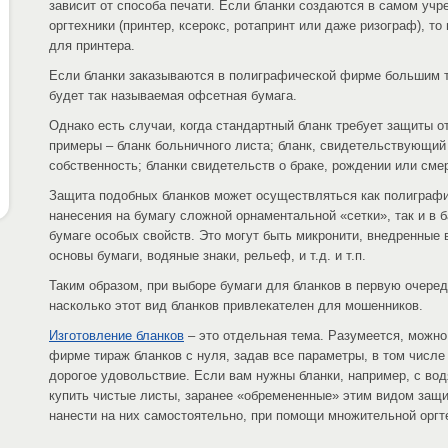
зависит от способа печати. Если бланки создаются в самом уч
оргтехники (принтер, ксерокс, ротапринт или даже ризограф), то
для принтера.
Если бланки заказываются в полиграфической фирме большим т
будет так называемая офсетная бумага.
Однако есть случаи, когда стандартный бланк требует защиты о
примеры – бланк больничного листа; бланк, свидетельствующий 
собственность; бланки свидетельств о браке, рождении или сме
Защита подобных бланков может осуществляться как полиграф
нанесения на бумагу сложной орнаментальной «сетки», так и в 
бумаге особых свойств. Это могут быть микронити, внедренные 
основы бумаги, водяные знаки, рельеф, и т.д. и т.п.
Таким образом, при выборе бумаги для бланков в первую очеред
насколько этот вид бланков привлекателен для мошенников.
Изготовление бланков
– это отдельная тема. Разумеется, можно
фирме тираж бланков с нуля, задав все параметры, в том числе 
дорогое удовольствие. Если вам нужны бланки, например, с во
купить чистые листы, заранее «обремененные» этим видом защ
нанести на них самостоятельно, при помощи множительной оргт